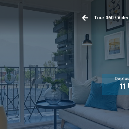
Tour 360 / Vide
Deptos
11