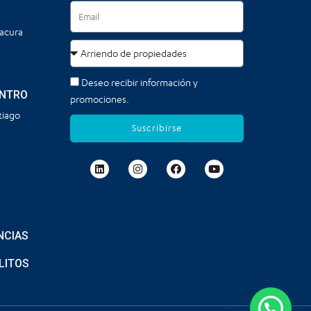
tacura
Deseo recibir información y
ENTRO
promociones.
tiago
Suscribirse
NCIAS
LITOS
¿Necesitas ayuda?