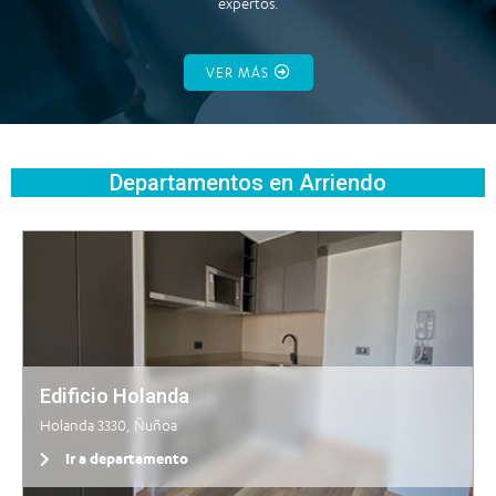
expertos.
VER MÁS
Departamentos en Arriendo
Edificio Holanda
Holanda 3330, Ñuñoa
Ir a departamento