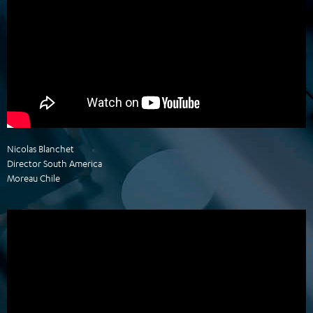
Nicolas Blanchet
Director South America
Moreau Chile