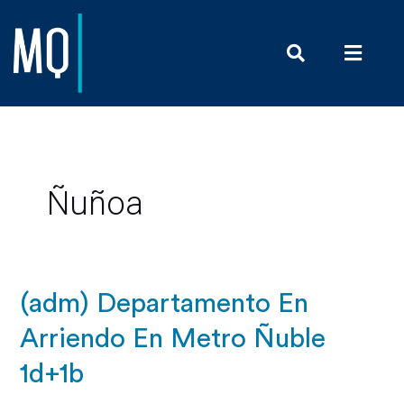
Prensa y Com
Ñuñoa
(adm) Departamento En
Arriendo En Metro Ñuble
1d+1b