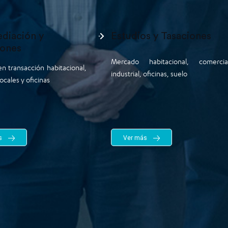
diación y
Estudios y Tasaciones
iones
Mercado habitacional, comercial
en transacción habitacional,
industrial, oficinas, suelo
locales y oficinas
s
Ver más