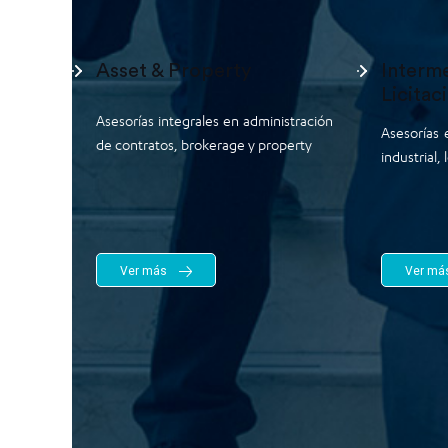
Asset & Property
Interme
Licitac
Asesorías integrales en administración
Asesorías 
de contratos, brokerage y property
industrial, 
Ver más
Ver má