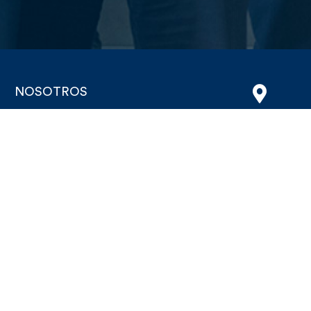
NOSOTROS
OFICINA CENTRAL
Historia
Av. Vitacura 4380, piso 14, Vi
Bienes con Raíces
Equipo
Sobre Nosotros
SUCURSAL SANTIAGO C
Huérfanos 635, Local 20, San
CONTACTO