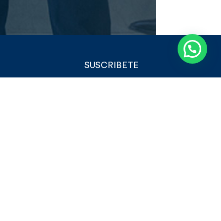
¿Necesitas ayuda?
SUSCRIBETE
tacura
Deseo recibir información y
ENTRO
promociones.
tiago
Suscribirse