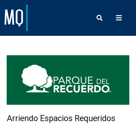
Prensa y Com
Arriendo Espacios Requeridos