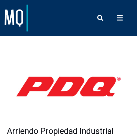
Prensa y Com
Arriendo Propiedad Industrial