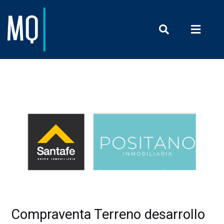
Prensa y Com
Compraventa Terreno desarrollo