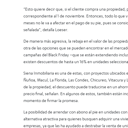
“Esto quiere decir que, si el cliente compra una propiedad, 
correspondiente al 1 de noviembre. Entonces, todo lo que 
meses no le va a afectar en el pago de su pie, pues se consid
señalada”, detalla Loeser.
De manera más agresiva, la rebaja en el valor de las propieda
otra de las opciones que se pueden encontrar en el mercad
campañas del Black Friday –que se están extendiendo incl
existen descuentos de hasta un 16% en unidades seleccion
Siena Inmobiliaria es una de estas, con proyectos ubicados
Ñuñoa, Macul, La Florida, Las Condes, Chicureo, Vitacura y
de la propiedad, el descuento puede traducirse en un ahorr
precio final, señalan. En algunos de estos, también están incl
momento de firmar la promesa.
La posibilidad de arrendar con abono al pie en unidades co
alternativa atractiva para quienes busquen adquirir una viv
empresas, ya que las ha ayudado a destrabar la venta de u