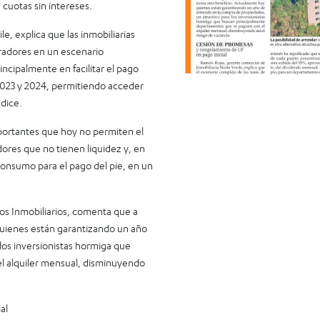
 cuotas sin intereses.
le, explica que las inmobiliarias
radores en un escenario
cipalmente en facilitar el pago
 2023 y 2024, permitiendo acceder
 dice.
mportantes que hoy no permiten el
ores que no tienen liquidez y, en
 consumo para el pago del pie, en un
ios Inmobiliarios, comenta que a
quienes están garantizando un año
los inversionistas hormiga que
l alquiler mensual, disminuyendo
al