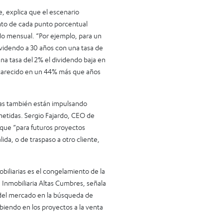
, explica que el escenario
ento de cada punto porcentual
do mensual. “Por ejemplo, para un
videndo a 30 años con una tasa de
a tasa del 2% el dividendo baja en
ncarecido en un 44% más que años
rias también están impulsando
metidas. Sergio Fajardo, CEO de
 que “para futuros proyectos
da, o de traspaso a otro cliente,
biliarias es el congelamiento de la
 Inmobiliaria Altas Cumbres, señala
es del mercado en la búsqueda de
biendo en los proyectos a la venta