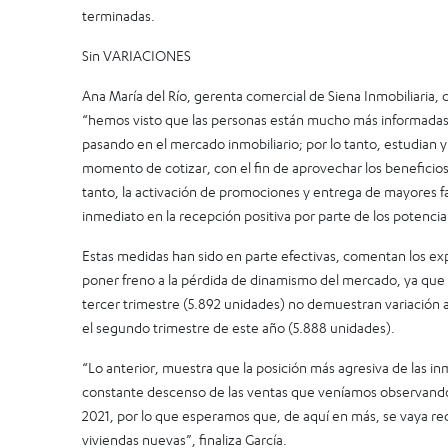
terminadas.
Sin VARIACIONES
Ana María del Río, gerenta comercial de Siena Inmobiliaria,
“hemos visto que las personas están mucho más informadas
pasando en el mercado inmobiliario; por lo tanto, estudian
momento de cotizar, con el fin de aprovechar los beneficios
tanto, la activación de promociones y entrega de mayores fa
inmediato en la recepción positiva por parte de los potencial
Estas medidas han sido en parte efectivas, comentan los ex
poner freno a la pérdida de dinamismo del mercado, ya que 
tercer trimestre (5.892 unidades) no demuestran variación
el segundo trimestre de este año (5.888 unidades).
“Lo anterior, muestra que la posición más agresiva de las in
constante descenso de las ventas que veníamos observando
2021, por lo que esperamos que, de aquí en más, se vaya re
viviendas nuevas”, finaliza García.