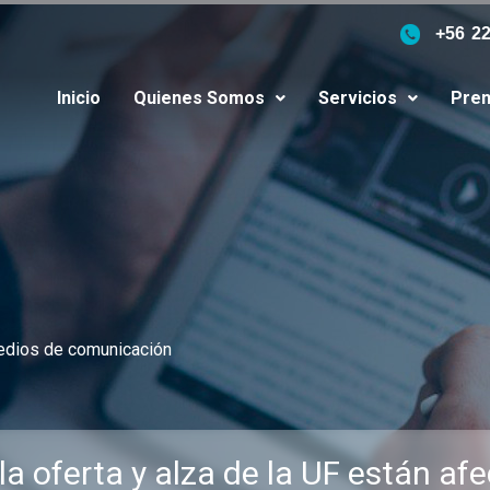
+56 2
Inicio
Quienes Somos
Servicios
Pren
edios de comunicación
a oferta y alza de la UF están afe