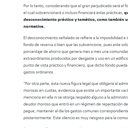
Por lo tanto, considerando que el gran perjudicado será el 
el cual subvencionará o incluso financiará estas prácticas,
q
desconocimiento práctico y temático, como también un
normativa.
El desconocimiento señalado se refiere a la imposibilidad e
fondo de reserva o bien que las subvencione, pues este so
porcentaje de ahorro que genera mes a mes una comunidad 
extraordinarios producidos por desgaste y uso en un edifici
punto de vista práctico y financiero, que dicho fondo pued
gastos ordinarios.
“Por otra parte, esta nueva figura legal que obligaría al adm
morosas en cuotas, evidencia que existe un importante vací
menciona en ella ni se otorga respaldo alguno a la administ
deudor moroso que entró en un régimen de repactación de
pague, mantener al día los gastos comunes correspondient
posteriormente. Este silencio es muy riesgoso para la comun