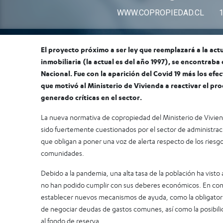
WWW.COPROPIEDAD.CL
El proyecto próximo a ser ley que reemplazará a la ac
inmobiliaria (la actual es del año 1997), se encontrab
Nacional. Fue con la aparición del Covid 19 más los efe
que motivó al Ministerio de Vivienda a reactivar el pr
generado críticas en el sector.
La nueva normativa de copropiedad del Ministerio de Vivie
sido fuertemente cuestionados por el sector de administraci
que obligan a poner una voz de alerta respecto de los riesg
comunidades.
Debido a la pandemia, una alta tasa de la población ha visto
no han podido cumplir con sus deberes económicos. En cons
establecer nuevos mecanismos de ayuda, como la obligatori
de negociar deudas de gastos comunes, así como la posibili
al fondo de reserva.