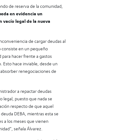
fondo de reserva de la comunidad,
ueda en evidencia un
 vacío legal de la nueva
 inconveniencia de cargar deudas al
lo consiste en un pequeño
para hacer frente a gastos
o. Esto hace inviable, desde un
a absorber renegociaciones de
inistrador a repactar deudas
o legal, puesto que nada se
ración respecto de que aquel
 deuda DEBA, mientras esta se
es a los meses que vienen
idad”, señala Álvarez.