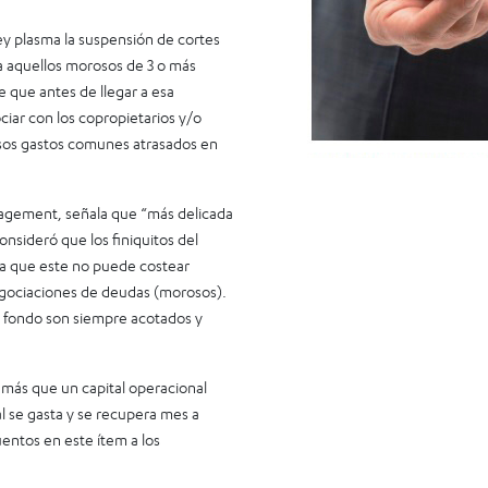
ley plasma la suspensión de cortes
ra aquellos morosos de 3 o más
 que antes de llegar a esa
ciar con los copropietarios y/o
esos gastos comunes atrasados en
agement, señala que “más delicada
consideró que los finiquitos del
ya que este no puede costear
egociaciones de deudas (morosos).
ho fondo son siempre acotados y
 más que un capital operacional
l se gasta y se recupera mes a
entos en este ítem a los