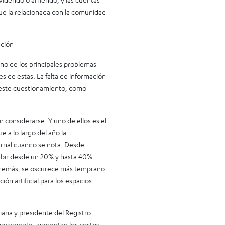
que la relacionada con la comunidad
ación
no de los principales problemas
s de estas. La falta de información
e este cuestionamiento, como
 considerarse. Y uno de ellos es el
 a lo largo del año la
ernal cuando se nota. Desde
ubir desde un 20% y hasta 40%
. Además, se oscurece más temprano
ión artificial para los espacios
ria y presidente del Registro
tóricamente, aumentan los costos