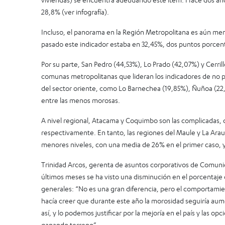
28,8% (ver infografía).
Incluso, el panorama en la Región Metropolitana es aún me
pasado este indicador estaba en 32,45%, dos puntos porcent
Por su parte, San Pedro (44,53%), Lo Prado (42,07%) y Cerril
comunas metropolitanas que lideran los indicadores de no p
del sector oriente, como Lo Barnechea (19,85%), Ñuñoa (22,
entre las menos morosas.
A nivel regional, Atacama y Coquimbo son las complicadas,
respectivamente. En tanto, las regiones del Maule y La Arau
menores niveles, con una media de 26% en el primer caso, 
Trinidad Arcos, gerenta de asuntos corporativos de Comuni
últimos meses se ha visto una disminución en el porcentaj
generales: “No es una gran diferencia, pero el comportamie
hacía creer que durante este año la morosidad seguiría au
así, y lo podemos justificar por la mejoría en el país y las o
ganando terreno”.