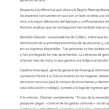
Respecto a la diferencia que ubica a la Región Metropolitan
los expertos concuerdan en que por un lado se debe a la c
otro, a la mayor afectación del ejemplo y confinamientos 
factores explican que los santiaguinos han tardado más en p
Reinaldo Gleisner, vicepresidente de Colliers, indica que la
disminución de la actividad económica de las personas y,
en sus ingresos disponibles. “Las personas no han podido m
y han privilegiado los más apremiantes. La cobranza de gas
al tercer mes de mora, lo que genera una holgura al deudor”
Catalina Amengual, gerenta general de Amengual Administr
cambiaron frente a un futuro incierto en los hogares, debie
derivaron recursos para la compra de otros bienes y element
casa (educación y trabajo), sumado a la baja de ingresos ge
A lo anterior, Gleisner complementa: “En pos de la necesida
posponer pagos –como el de los gastos comunes– no tan ap
gente se ha visto obligada a priorizar cuál realiza, como el d