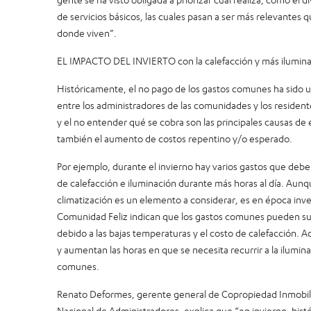
de servicios básicos, las cuales pasan a ser más relevantes 
donde viven”.
EL IMPACTO DEL INVIERTO con la calefacción y más ilumin
Históricamente, el no pago de los gastos comunes ha sido u
entre los administradores de las comunidades y los residente
y el no entender qué se cobra son las principales causas d
también el aumento de costos repentino y/o esperado.
Por ejemplo, durante el invierno hay varios gastos que deben
de calefacción e iluminación durante más horas al día. Aunque
climatización es un elemento a considerar, es en época inv
Comunidad Feliz indican que los gastos comunes pueden s
debido a las bajas temperaturas y el costo de calefacción
y aumentan las horas en que se necesita recurrir a la iluminac
comunes.
Renato Deformes, gerente general de Copropiedad Inmobilia
Nacional de Administradores, explica que “en invierno, his