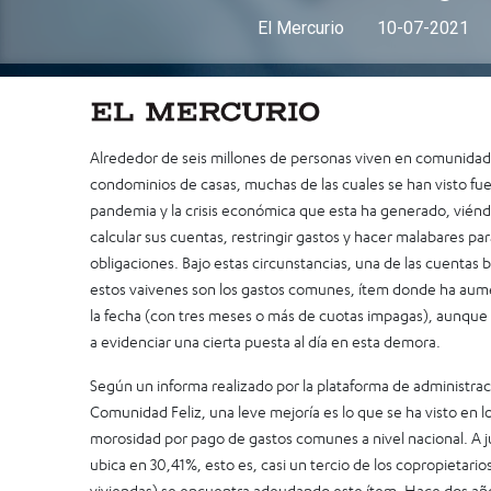
El Mercurio
10-07-2021
Alrededor de seis millones de personas viven en comunidades
condominios de casas, muchas de las cuales se han visto fu
pandemia y la crisis económica que esta ha generado, viénd
calcular sus cuentas, restringir gastos y hacer malabares pa
obligaciones. Bajo estas circunstancias, una de las cuentas
estos vaivenes son los gastos comunes, ítem donde ha aum
la fecha (con tres meses o más de cuotas impagas), aunque
a evidenciar una cierta puesta al día en esta demora.
Según un informa realizado por la plataforma de administrac
Comunidad Feliz, una leve mejoría es lo que se ha visto en l
morosidad por pago de gastos comunes a nivel nacional. A j
ubica en 30,41%, esto es, casi un tercio de los copropietario
viviendas) se encuentra adeudando este ítem. Hace dos añ