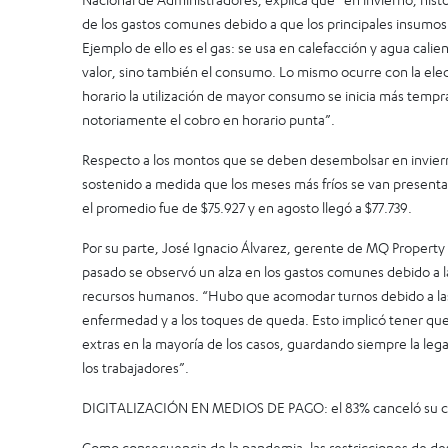
de los gastos comunes debido a que los principales insumo
Ejemplo de ello es el gas: se usa en calefacción y agua calien
valor, sino también el consumo. Lo mismo ocurre con la elec
horario la utilización de mayor consumo se inicia más temp
notoriamente el cobro en horario punta”.
Respecto a los montos que se deben desembolsar en invier
sostenido a medida que los meses más fríos se van presenta
el promedio fue de $75.927 y en agosto llegó a $77.739.
Por su parte, José Ignacio Álvarez, gerente de MQ Proper
pasado se observó un alza en los gastos comunes debido a l
recursos humanos. “Hubo que acomodar turnos debido a las 
enfermedad y a los toques de queda. Esto implicó tener que
extras en la mayoría de los casos, guardando siempre la leg
los trabajadores”.
DIGITALIZACIÓN EN MEDIOS DE PAGO: el 83% canceló su cue
Como consecuencia de la pandemia, las restricciones de des