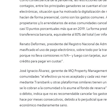
contagios, entre los principales ganadores se cuentan el co
electrónicas, situación que ha motivado la digitalización d
hacían de forma presencial, como son los gastos comunes. A 
propietarios y/o arrendatarios de estas comunidades cance
casi 13 puntos porcentuales más que en 2019. La forma predi
transferencia bancaria, equivalente al 83% del total (ver info
Renato Deformes, presidente del Registro Nacional de Admi
masificado el uso de pago electrónico, sobre todo por la tr
porque no lleva comisiones ni IVA– y luego con tarjetas, 
crédito para pagar en cuotas”.
José Ignacio Álvarez, gerente de MQ Property Management,
comunidades “el efectivo ya no es aceptado y cada vez men
mediante Transbank u otras plataformas similares tienen un
se lo cobran a la comunidad o lo asume el fondo de reserva”.
o débito, indica que no es recomendable cancelar los gasto
hace por meses consecutivos, debido a lo perjudicial que r
económico medianamente sano.