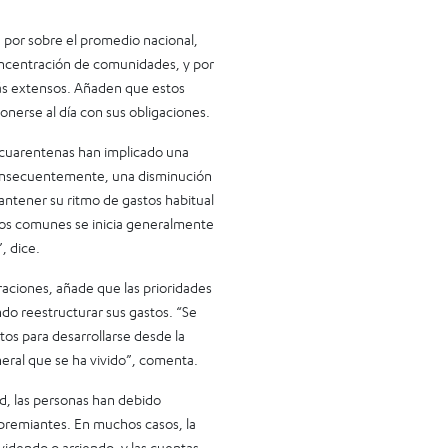
a por sobre el promedio nacional,
oncentración de comunidades, y por
más extensos. Añaden que estos
onerse al día con sus obligaciones.
s cuarentenas han implicado una
 consecuentemente, una disminución
antener su ritmo de gastos habitual
tos comunes se inicia generalmente
, dice.
aciones, añade que las prioridades
ndo reestructurar sus gastos. “Se
os para desarrollarse desde la
neral que se ha vivido”, comenta.
d, las personas han debido
remiantes. En muchos casos, la
ividendo o arriendo, y las cuentas