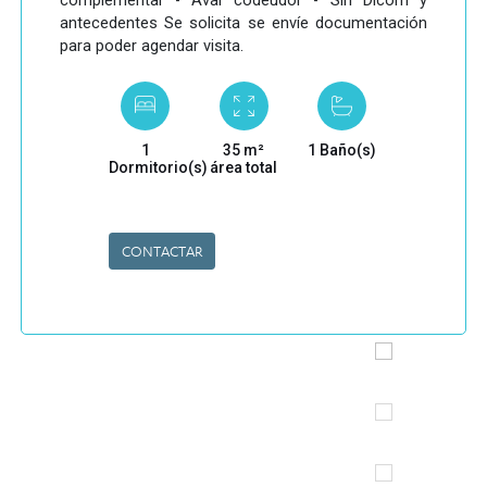
complementar - Aval codeudor - Sin Dicom y
antecedentes Se solicita se envíe documentación
para poder agendar visita.
1
35 m²
1 Baño(s)
Dormitorio(s)
área total
CONTACTAR