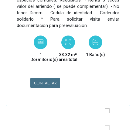
espacios comunes. Requisitos: - Renta 3 veces
valor del arriendo ( se puede complementar). - No
tener Dicom. - Cedula de identidad. - Codeudor
solidario * Para solicitar visita enviar
documentación para preevaluacion.
1
33.32 m²
1 Baño(s)
Dormitorio(s)
área total
CONTACTAR