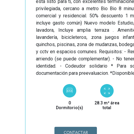
está listo para ti, con excelentes terminacion
privilegiada, cercano a metro Bio Bio 8 minu
comercial y residencial. 50% descuento 1 m
incluye gasto común) Nuevo modelo Estudio,
lavadora, Incluye amplia terraza . Ameniti
lavandería, bicicleteros, zona juegos infan
quinchos, piscinas, zona de mudanzas, bodega
y cctv en espacios comunes. Requisitos: - Re
arriendo (se puede complementar). - No tene
identidad. - Codeudor solidario * Para sol
documentación para preevaluacion. *Disponib
0
28.3 m² área
Dormitorio(s)
total
CONTACTAR