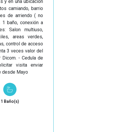
es y en una ubicación
tos camiando, barrio
es de arriendo ( no
 1 baño, conexión a
es: Salon multiuso,
tiles, areas verdes,
s, control de acceso
nta 3 veces valor del
r Dicom. - Cedula de
icitar visita enviar
le desde Mayo
1 Baño(s)