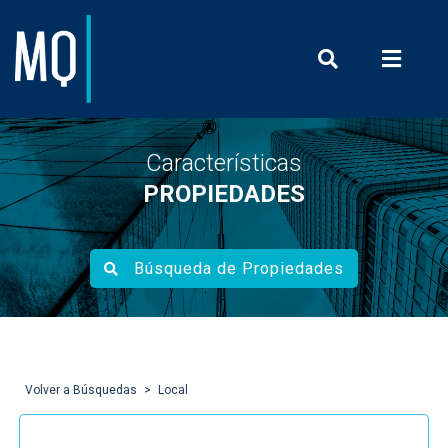
Prensa y Com
Características
PROPIEDADES
Búsqueda de Propiedades
Volver a Búsquedas
Local