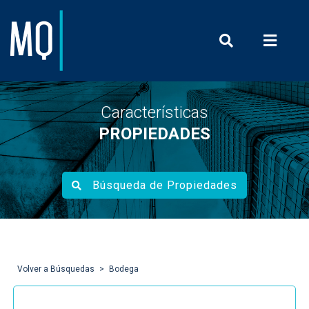
Prensa y Com
Características
PROPIEDADES
Búsqueda de Propiedades
Volver a Búsquedas
Bodega