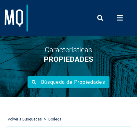
Prensa y Com
Características
PROPIEDADES
Búsqueda de Propiedades
Volver a Búsquedas
Bodega