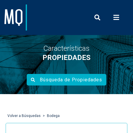
Prensa y Com
Características
PROPIEDADES
Búsqueda de Propiedades
Volver a Búsquedas
Bodega