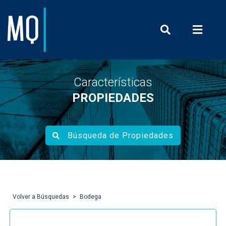
Prensa y Com
Características
PROPIEDADES
Búsqueda de Propiedades
Volver a Búsquedas
Bodega