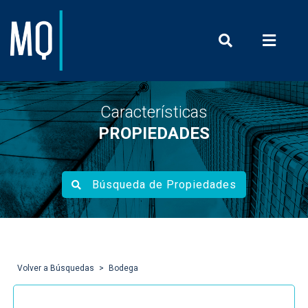
Prensa y Com
Características
PROPIEDADES
Búsqueda de Propiedades
Volver a Búsquedas
Bodega