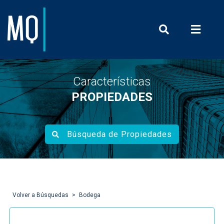
Prensa y Com
Características
PROPIEDADES
Búsqueda de Propiedades
Volver a Búsquedas
Bodega