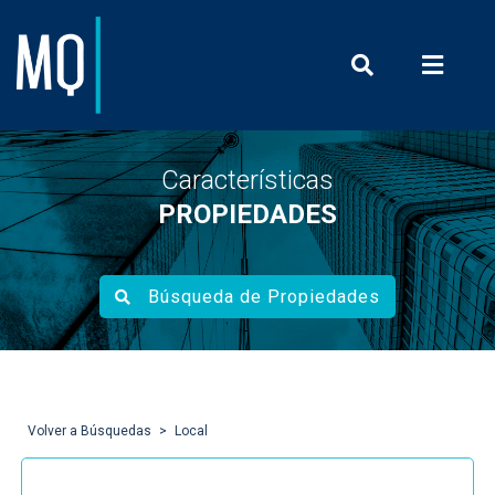
Prensa y Com
Características
PROPIEDADES
Búsqueda de Propiedades
Volver a Búsquedas
Local