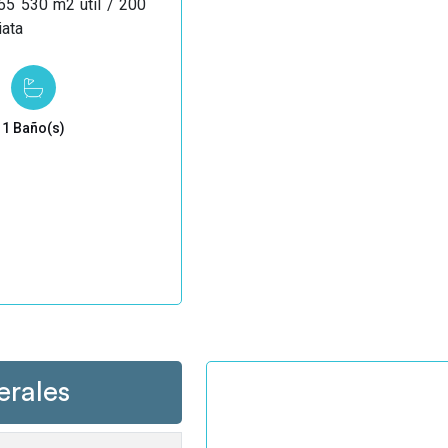
65 530 m2 útil / 200
iata
1 Baño(s)
erales