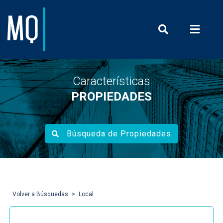
Prensa y Com
Características
PROPIEDADES
Búsqueda de Propiedades
Volver a Búsquedas
Local