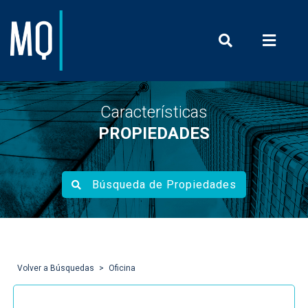
Prensa y Com
Características
PROPIEDADES
Búsqueda de Propiedades
Volver a Búsquedas
Oficina