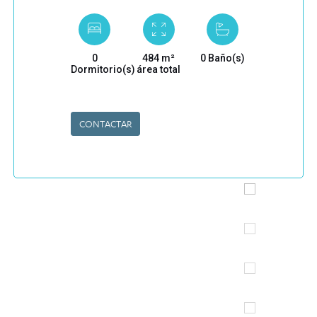
0
484 m²
0 Baño(s)
Dormitorio(s)
área total
CONTACTAR