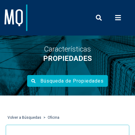
Prensa y Com
Características
PROPIEDADES
Búsqueda de Propiedades
Volver a Búsquedas
Oficina