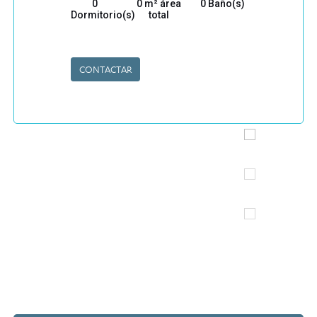
0
0 m² área
0 Baño(s)
Dormitorio(s)
total
CONTACTAR