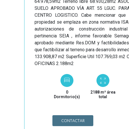
64.978,59m2 Terreno libre 68.930,28m2 AS
SUELO APROBADO VÍA ART. 55 LGUC. PAR
CENTRO LOGISTICO. Cabe mencionar que 
propiedad se emplaza en zona normativa ISA
autorizaciones de construcción industri
pertinencia SEIA , informe favorable Serna
aprobado mediante Res.DOM y factibilidades 
que factibilizar al terreno para desarrollo inmed
133.908,87 m2 Superficie Util 107.769,03 m2
OFICINAS 2.188m2
0
2188 m² área
Dormitorio(s)
total
CONTACTAR