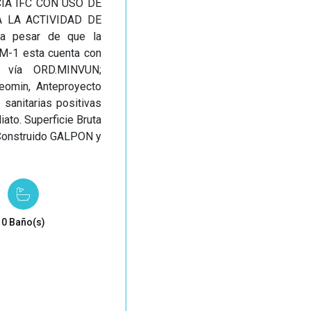
OCIA IFC CON USO DE
A LA ACTIVIDAD DE
a pesar de que la
M-1 esta cuenta con
al vía ORD.MINVUN;
geomin, Anteproyecto
sanitarias positivas
iato. Superficie Bruta
 Construido GALPON y
0 Baño(s)