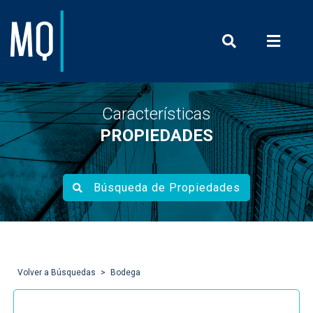
Prensa y Com
Características
PROPIEDADES
Búsqueda de Propiedades
Volver a Búsquedas
Bodega