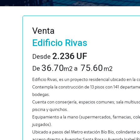
Venta
Edificio Rivas
2.236
UF
Desde
36.70
75.60
De
a
m2
m2
Edificio Rivas, es un proyecto residencial ubicado en la
Contempla la construcción de 13 pisos con 141 departa
bodegas.
Cuenta con conserjería, espacios comunes; sala multiuso
piscina y quinchos.
Equipamiento a la mano (supermercados, farmacias, cole
juzgados).
Ubicado a pasos del Metro estación Bío Bío, colindante c
acceso directo a Avenidas Santa Rosa y Avenida Isabel R